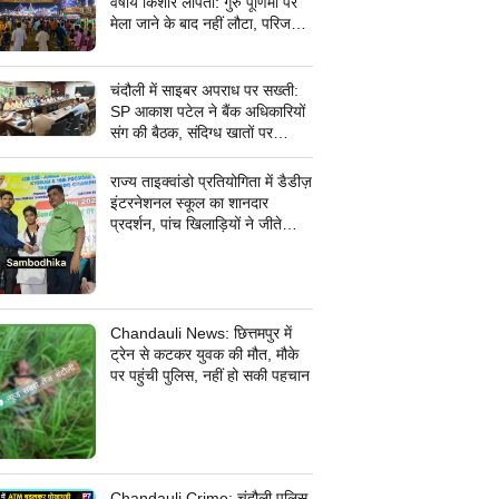
वर्षीय किशोर लापता: गुरु पूर्णिमा पर
मेला जाने के बाद नहीं लौटा, परिजनों
ने सदर कोतवाली में दर्ज कराई
गुमशुदगी
चंदौली में साइबर अपराध पर सख्ती:
SP आकाश पटेल ने बैंक अधिकारियों
संग की बैठक, संदिग्ध खातों पर
निगरानी के दिए निर्देश
राज्य ताइक्वांडो प्रतियोगिता में डैडीज़
इंटरनेशनल स्कूल का शानदार
प्रदर्शन, पांच खिलाड़ियों ने जीते
कांस्य पदक
Chandauli News: छित्तमपुर में
ट्रेन से कटकर युवक की मौत, मौके
पर पहुंची पुलिस, नहीं हो सकी पहचान
Chandauli Crime: चंदौली पुलिस