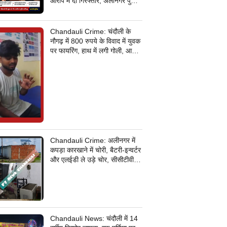
आरोप में दो गिरफ्तार, अलीनगर पुलिस
की बड़ी कार्रवाई
Chandauli Crime: चंदौली के
नौगढ़ में 800 रुपये के विवाद में युवक
पर फायरिंग, हाथ में लगी गोली, आरोपी
की तलाश में जुटी पुलिस
Chandauli Crime: अलीनगर में
कपड़ा कारखाने में चोरी, बैटरी-इन्वर्टर
और एलईडी ले उड़े चोर, सीसीटीवी
कैमरे के तार भी उखाड़ ले गए बदमाश,
पुलिस जांच में जुटी
Chandauli News: चंदौली में 14