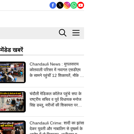
मेंडेड खबरें
Chandauli News : मुगलसराय
कोतवाली परिसर में नवागत एसडीएम
के सामने पहुंचीं 12 शिकायतें, मौके पर
सिर्फ एक का समाधान; अलीनगर में
तीन मामलों का निस्तारण
चंदौली मेडिकल कॉलेज पहुंचे सपा के
राष्ट्रीय सचिव व पूर्व विधायक मनोज
सिंह डब्लू, मरीजों की शिकायत पर
डॉक्टरों पर जमकर बरसे, मेडिकल
कॉलेज में धरना देने का किया ऐलान
Chandauli Crime: शादी का झांसा
देकर युवती और नाबालिग से दुष्कर्म के