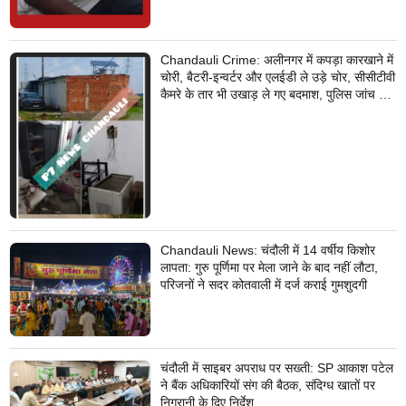
Chandauli Crime: अलीनगर में कपड़ा कारखाने में
चोरी, बैटरी-इन्वर्टर और एलईडी ले उड़े चोर, सीसीटीवी
कैमरे के तार भी उखाड़ ले गए बदमाश, पुलिस जांच में
जुटी
Chandauli News: चंदौली में 14 वर्षीय किशोर
लापता: गुरु पूर्णिमा पर मेला जाने के बाद नहीं लौटा,
परिजनों ने सदर कोतवाली में दर्ज कराई गुमशुदगी
चंदौली में साइबर अपराध पर सख्ती: SP आकाश पटेल
ने बैंक अधिकारियों संग की बैठक, संदिग्ध खातों पर
निगरानी के दिए निर्देश