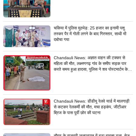
वारदात दिये थे अंजाम
चकिया में पुलिस मुठभेड़: 25 हजार का इनामी पशु
तस्कर पैर में गोली लगने के बाद गिरफ्तार, साथी भी
दबोचा गया
Chandauli News: अज्ञात वाहन की टक्कर से
महिला की मौत, लक्ष्मणगढ़ गांव के समीप सड़क पार
करते समय हुआ हादसा, पुलिस ने शव पोस्टमार्टम के
लिए भेजा
Chandauli News: डीडीयू रेलवे यार्ड में मालगाड़ी
से कटकर रेलकर्मी की मौत, मचा हड़कंप, जीटीआर
ब्रिज के पास पूर्वी छोर की घटना
नौगढ़ के राजदरी जलप्रपात में बड़ा हादसा टला, तेज