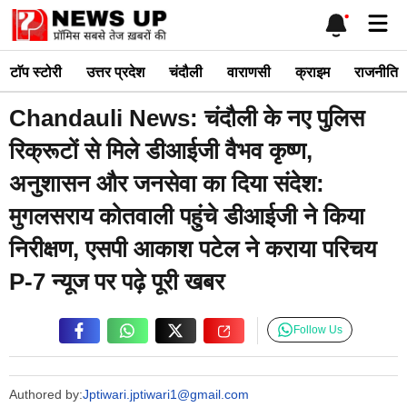
Skip
Me
to
content
टाॅप स्टोरी
उत्तर प्रदेश
चंदौली
वाराणसी
क्राइम
राजनीति
Chandauli News: चंदौली के नए पुलिस
रिक्रूटों से मिले डीआईजी वैभव कृष्ण,
अनुशासन और जनसेवा का दिया संदेश:
मुगलसराय कोतवाली पहुंचे डीआईजी ने किया
निरीक्षण, एसपी आकाश पटेल ने कराया परिचय
P-7 न्यूज पर पढ़े पूरी खबर
Follow Us
Authored by:
Jptiwari.jptiwari1@gmail.com