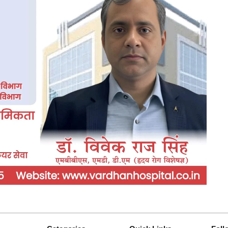
क
र
जे
व
रा
त
चो
री,
अ
ज्ञा
त
के
खि
ला
फ
ए
फ
आ
ई
आ
र