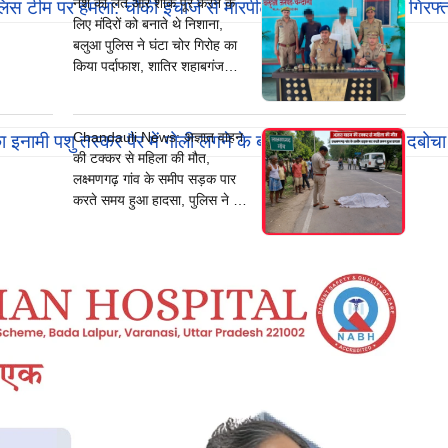
नशे की लत और शौक पूरे करने के
ul
लिए मंदिरों को बनाते थे निशाना,
i
बलुआ पुलिस ने घंटा चोर गिरोह का
N
किया पर्दाफाश, शातिर शहाबगंज
e
इलाके के मंदिरों में चोरी की वारदात
w
दिये थे अंजाम
s:
Chandauli News: अज्ञात वाहन
से
की टक्कर से महिला की मौत,
म
लक्ष्मणगढ़ गांव के समीप सड़क पार
रा
करते समय हुआ हादसा, पुलिस ने शव
गां
पोस्टमार्टम के लिए भेजा
व
में
बं
द
घ
र
का
ता
ला
तो
ड़