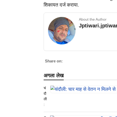
शिकायत दर्ज कराया.
About the Author
Jptiwari.jptiw
Share on:
अगला लेख
चं
दौ
ली
:
चा
र