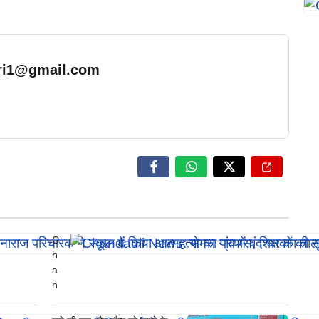
ari1@gmail.com
… Read More
C
h
a
n
d
a