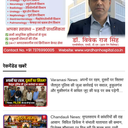
रेकमेंडेड खबरें
Varanasi News: अपनों पर रहम, दूसरों पर सितम!
जैतपुरा पुलिस की जुआ कार्रवाई पर सवाल, हुकुलगंज
और मुकीमगंज में कथित जुए की फड़ पर कब पड़ेगी
नजर?
Chandauli News: मुगलसराय में कांवरियों की राह
आसान: सिविल डिफेंस ने संभाली यातायात की कमान,
डिलेक्स शौचालय पर मिल रही नि:शुल्क चाय-पानी की