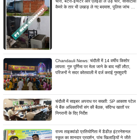
चोरी, बैटरी-इन्वर्टर और एलईडी ले उड़े चोर, सीसीटीवी
कैमरे के तार भी उखाड़ ले गए बदमाश, पुलिस जांच में
जुटी
Chandauli News: चंदौली में 14 वर्षीय किशोर
लापता: गुरु पूर्णिमा पर मेला जाने के बाद नहीं लौटा,
परिजनों ने सदर कोतवाली में दर्ज कराई गुमशुदगी
चंदौली में साइबर अपराध पर सख्ती: SP आकाश पटेल
ने बैंक अधिकारियों संग की बैठक, संदिग्ध खातों पर
निगरानी के दिए निर्देश
राज्य ताइक्वांडो प्रतियोगिता में डैडीज़ इंटरनेशनल
स्कूल का शानदार प्रदर्शन, पांच खिलाड़ियों ने जीते