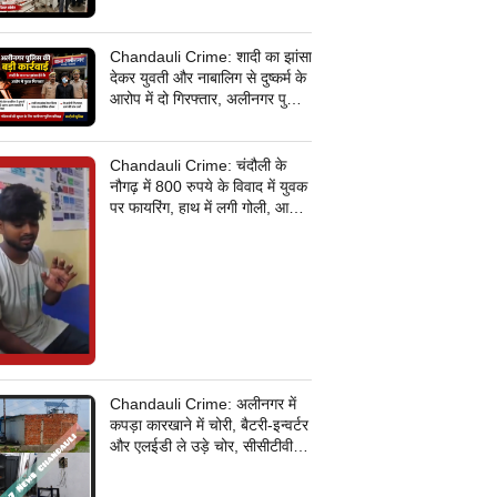
डॉक्टरों पर जमकर बरसे, मेडिकल
कॉलेज में धरना देने का किया ऐलान
Chandauli Crime: शादी का झांसा
देकर युवती और नाबालिग से दुष्कर्म के
आरोप में दो गिरफ्तार, अलीनगर पुलिस
की बड़ी कार्रवाई
Chandauli Crime: चंदौली के
नौगढ़ में 800 रुपये के विवाद में युवक
पर फायरिंग, हाथ में लगी गोली, आरोपी
की तलाश में जुटी पुलिस
Chandauli Crime: अलीनगर में
कपड़ा कारखाने में चोरी, बैटरी-इन्वर्टर
और एलईडी ले उड़े चोर, सीसीटीवी
कैमरे के तार भी उखाड़ ले गए बदमाश,
पुलिस जांच में जुटी