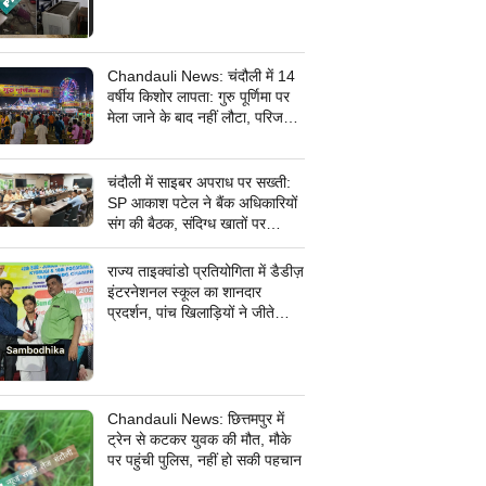
Chandauli News: चंदौली में 14
वर्षीय किशोर लापता: गुरु पूर्णिमा पर
मेला जाने के बाद नहीं लौटा, परिजनों
ने सदर कोतवाली में दर्ज कराई
गुमशुदगी
चंदौली में साइबर अपराध पर सख्ती:
SP आकाश पटेल ने बैंक अधिकारियों
संग की बैठक, संदिग्ध खातों पर
निगरानी के दिए निर्देश
राज्य ताइक्वांडो प्रतियोगिता में डैडीज़
इंटरनेशनल स्कूल का शानदार
प्रदर्शन, पांच खिलाड़ियों ने जीते
कांस्य पदक
Chandauli News: छित्तमपुर में
ट्रेन से कटकर युवक की मौत, मौके
पर पहुंची पुलिस, नहीं हो सकी पहचान