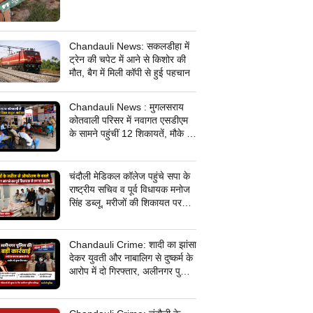
Chandauli News: सकलडीहा में
ट्रेन की चपेट में आने से किशोर की
मौत, बैग में मिली कॉपी से हुई पहचान
Chandauli News : मुगलसराय
कोतवाली परिसर में नवागत एसडीएम
के सामने पहुंचीं 12 शिकायतें, मौके पर
सिर्फ एक का समाधान; अलीनगर में
तीन मामलों का निस्तारण
चंदौली मेडिकल कॉलेज पहुंचे सपा के
राष्ट्रीय सचिव व पूर्व विधायक मनोज
सिंह डब्लू, मरीजों की शिकायत पर
डॉक्टरों पर जमकर बरसे, मेडिकल
कॉलेज में धरना देने का किया ऐलान
Chandauli Crime: शादी का झांसा
देकर युवती और नाबालिग से दुष्कर्म के
आरोप में दो गिरफ्तार, अलीनगर पुलिस
की बड़ी कार्रवाई