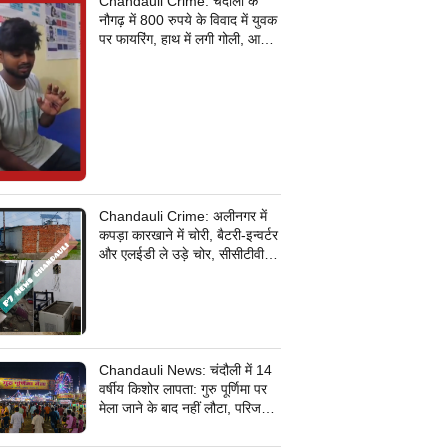
Chandauli Crime: चंदौली के
नौगढ़ में 800 रुपये के विवाद में युवक
पर फायरिंग, हाथ में लगी गोली, आरोपी
की तलाश में जुटी पुलिस
Chandauli Crime: अलीनगर में
कपड़ा कारखाने में चोरी, बैटरी-इन्वर्टर
और एलईडी ले उड़े चोर, सीसीटीवी
कैमरे के तार भी उखाड़ ले गए बदमाश,
पुलिस जांच में जुटी
Chandauli News: चंदौली में 14
वर्षीय किशोर लापता: गुरु पूर्णिमा पर
मेला जाने के बाद नहीं लौटा, परिजनों
ने सदर कोतवाली में दर्ज कराई
गुमशुदगी