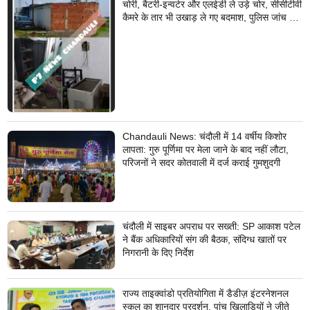
चोरी, बैटरी-इन्वर्टर और एलईडी ले उड़े चोर, सीसीटीवी
कैमरे के तार भी उखाड़ ले गए बदमाश, पुलिस जांच में
जुटी
Chandauli News: चंदौली में 14 वर्षीय किशोर
लापता: गुरु पूर्णिमा पर मेला जाने के बाद नहीं लौटा,
परिजनों ने सदर कोतवाली में दर्ज कराई गुमशुदगी
चंदौली में साइबर अपराध पर सख्ती: SP आकाश पटेल
ने बैंक अधिकारियों संग की बैठक, संदिग्ध खातों पर
निगरानी के दिए निर्देश
राज्य ताइक्वांडो प्रतियोगिता में डैडीज़ इंटरनेशनल
स्कूल का शानदार प्रदर्शन, पांच खिलाड़ियों ने जीते