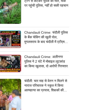
ट्रेन से कटकर युवक की मौत, मौके
पर पहुंची पुलिस, नहीं हो सकी पहचान
Chandauli Crime: चंदौली पुलिस
के बैंक चेकिंग की खुली पोल,
मुगलसराय के बाद चंदौली में एटीएम
बदलकर 30 हजार की धोखाधड़ी,
जांच में जुटी पुलिस
Chandauli Crime: अलीनगर
पुलिस ने 2 घंटे में मोबाइल लूटकांड
का किया खुलासा, दो आरोपी गिरफ्तार
चंदौली: चार माह से वेतन न मिलने से
नाराज परिचारक ने स्कूल में किया
आत्महत्या का प्रयास, शिक्षकों की
सूझबूझ से बची जान