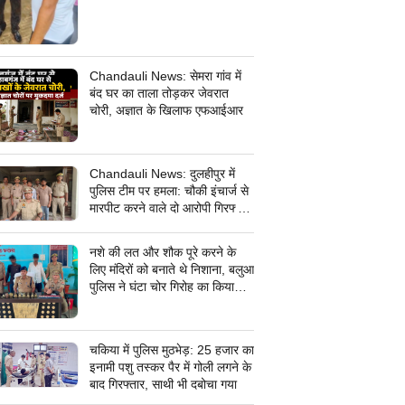
Chandauli News: सेमरा गांव में
बंद घर का ताला तोड़कर जेवरात
चोरी, अज्ञात के खिलाफ एफआईआर
Chandauli News: दुलहीपुर में
पुलिस टीम पर हमला: चौकी इंचार्ज से
मारपीट करने वाले दो आरोपी गिरफ्तार,
सरकारी कार्य में बाधा डालना पड़ा भारी
नशे की लत और शौक पूरे करने के
लिए मंदिरों को बनाते थे निशाना, बलुआ
पुलिस ने घंटा चोर गिरोह का किया
पर्दाफाश, शातिर शहाबगंज इलाके के
मंदिरों में चोरी की वारदात दिये थे
अंजाम
चकिया में पुलिस मुठभेड़: 25 हजार का
इनामी पशु तस्कर पैर में गोली लगने के
बाद गिरफ्तार, साथी भी दबोचा गया