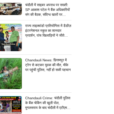
चंदौली में साइबर अपराध पर सख्ती:
SP आकाश पटेल ने बैंक अधिकारियों
संग की बैठक, संदिग्ध खातों पर
निगरानी के दिए निर्देश
राज्य ताइक्वांडो प्रतियोगिता में डैडीज़
इंटरनेशनल स्कूल का शानदार
प्रदर्शन, पांच खिलाड़ियों ने जीते
कांस्य पदक
Chandauli News: छित्तमपुर में
ट्रेन से कटकर युवक की मौत, मौके
पर पहुंची पुलिस, नहीं हो सकी पहचान
Chandauli Crime: चंदौली पुलिस
के बैंक चेकिंग की खुली पोल,
मुगलसराय के बाद चंदौली में एटीएम
बदलकर 30 हजार की धोखाधड़ी,