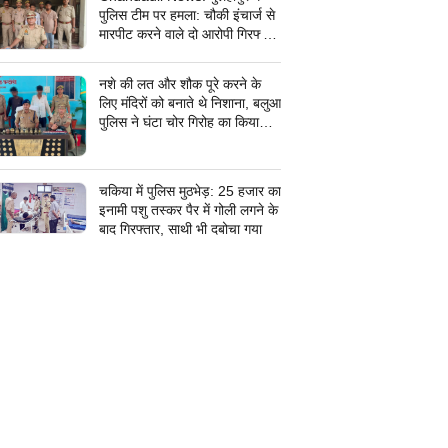
पुलिस टीम पर हमला: चौकी इंचार्ज से
मारपीट करने वाले दो आरोपी गिरफ्तार,
सरकारी कार्य में बाधा डालना पड़ा भारी
नशे की लत और शौक पूरे करने के
लिए मंदिरों को बनाते थे निशाना, बलुआ
पुलिस ने घंटा चोर गिरोह का किया
पर्दाफाश, शातिर शहाबगंज इलाके के
मंदिरों में चोरी की वारदात दिये थे
अंजाम
चकिया में पुलिस मुठभेड़: 25 हजार का
इनामी पशु तस्कर पैर में गोली लगने के
बाद गिरफ्तार, साथी भी दबोचा गया