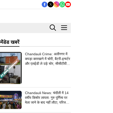
मेंडेड खबरें
Chandauli Crime: अलीनगर में
कपड़ा कारखाने में चोरी, बैटरी-इन्वर्टर
और एलईडी ले उड़े चोर, सीसीटीवी
कैमरे के तार भी उखाड़ ले गए बदमाश,
पुलिस जांच में जुटी
Chandauli News: चंदौली में 14
वर्षीय किशोर लापता: गुरु पूर्णिमा पर
मेला जाने के बाद नहीं लौटा, परिजनों
ने सदर कोतवाली में दर्ज कराई
गुमशुदगी