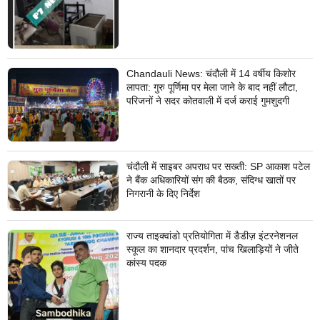
Chandauli News: चंदौली में 14 वर्षीय किशोर
लापता: गुरु पूर्णिमा पर मेला जाने के बाद नहीं लौटा,
परिजनों ने सदर कोतवाली में दर्ज कराई गुमशुदगी
चंदौली में साइबर अपराध पर सख्ती: SP आकाश पटेल
ने बैंक अधिकारियों संग की बैठक, संदिग्ध खातों पर
निगरानी के दिए निर्देश
राज्य ताइक्वांडो प्रतियोगिता में डैडीज़ इंटरनेशनल
स्कूल का शानदार प्रदर्शन, पांच खिलाड़ियों ने जीते
कांस्य पदक