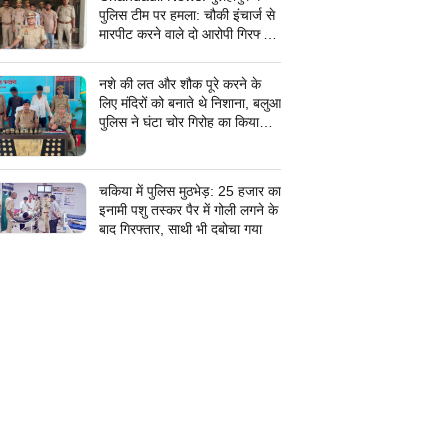
पुलिस टीम पर हमला: चौकी इंचार्ज से
मारपीट करने वाले दो आरोपी गिरफ्तार,
सरकारी कार्य में बाधा डालना पड़ा भारी
नशे की लत और शौक पूरे करने के
लिए मंदिरों को बनाते थे निशाना, बलुआ
पुलिस ने घंटा चोर गिरोह का किया
पर्दाफाश, शातिर शहाबगंज इलाके के
मंदिरों में चोरी की वारदात दिये थे
अंजाम
चकिया में पुलिस मुठभेड़: 25 हजार का
इनामी पशु तस्कर पैर में गोली लगने के
बाद गिरफ्तार, साथी भी दबोचा गया