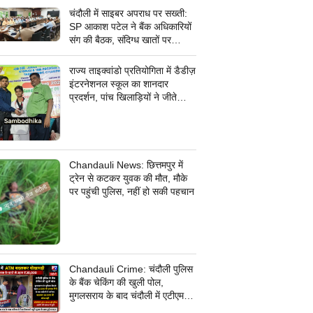
चंदौली में साइबर अपराध पर सख्ती:
SP आकाश पटेल ने बैंक अधिकारियों
संग की बैठक, संदिग्ध खातों पर
निगरानी के दिए निर्देश
राज्य ताइक्वांडो प्रतियोगिता में डैडीज़
इंटरनेशनल स्कूल का शानदार
प्रदर्शन, पांच खिलाड़ियों ने जीते
कांस्य पदक
Chandauli News: छित्तमपुर में
ट्रेन से कटकर युवक की मौत, मौके
पर पहुंची पुलिस, नहीं हो सकी पहचान
Chandauli Crime: चंदौली पुलिस
के बैंक चेकिंग की खुली पोल,
मुगलसराय के बाद चंदौली में एटीएम
बदलकर 30 हजार की धोखाधड़ी,