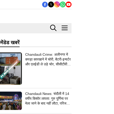
मेंडेड खबरें
Chandauli Crime: अलीनगर में
कपड़ा कारखाने में चोरी, बैटरी-इन्वर्टर
और एलईडी ले उड़े चोर, सीसीटीवी
कैमरे के तार भी उखाड़ ले गए बदमाश,
पुलिस जांच में जुटी
Chandauli News: चंदौली में 14
वर्षीय किशोर लापता: गुरु पूर्णिमा पर
मेला जाने के बाद नहीं लौटा, परिजनों
ने सदर कोतवाली में दर्ज कराई
गुमशुदगी