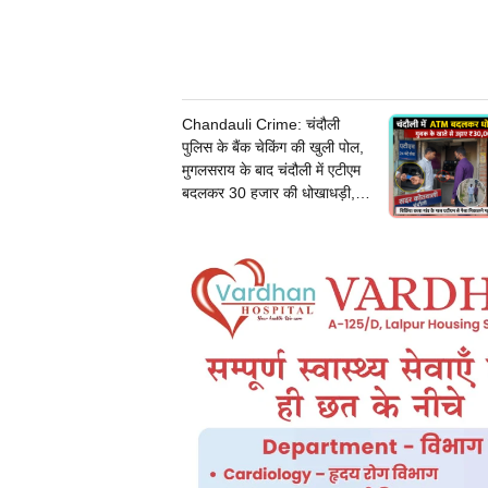
सा
इ
बर
अ
प
Chandauli Crime: चंदौली
रा
पुलिस के बैंक चेकिंग की खुली पोल,
ध
मुगलसराय के बाद चंदौली में एटीएम
पर
बदलकर 30 हजार की धोखाधड़ी,
स
जांच में जुटी पुलिस
ख्ती
:
S
P
आ
का
श
प
टे
ल
ने
बैं