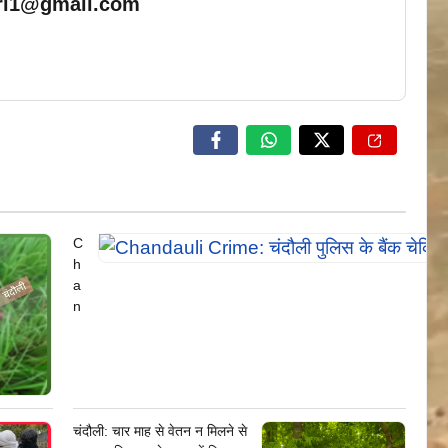
ari1@gmail.com
… Read More
C
h
a
n
d
a
ul
i
C
चंदौली: चार माह से वेतन न मिलने से
ri