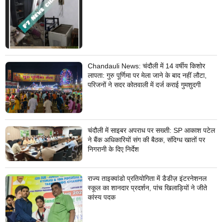
Chandauli News: चंदौली में 14 वर्षीय किशोर
लापता: गुरु पूर्णिमा पर मेला जाने के बाद नहीं लौटा,
परिजनों ने सदर कोतवाली में दर्ज कराई गुमशुदगी
चंदौली में साइबर अपराध पर सख्ती: SP आकाश पटेल
ने बैंक अधिकारियों संग की बैठक, संदिग्ध खातों पर
निगरानी के दिए निर्देश
राज्य ताइक्वांडो प्रतियोगिता में डैडीज़ इंटरनेशनल
स्कूल का शानदार प्रदर्शन, पांच खिलाड़ियों ने जीते
कांस्य पदक