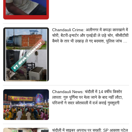
Chandauli Crime: अलीनगर में कपड़ा कारखाने में
चोरी, बैटरी-इन्वर्टर और एलईडी ले उड़े चोर, सीसीटीवी
कैमरे के तार भी उखाड़ ले गए बदमाश, पुलिस जांच में
जुटी
Chandauli News: चंदौली में 14 वर्षीय किशोर
लापता: गुरु पूर्णिमा पर मेला जाने के बाद नहीं लौटा,
परिजनों ने सदर कोतवाली में दर्ज कराई गुमशुदगी
चंदौली में साइबर अपराध पर सख्ती: SP आकाश पटेल