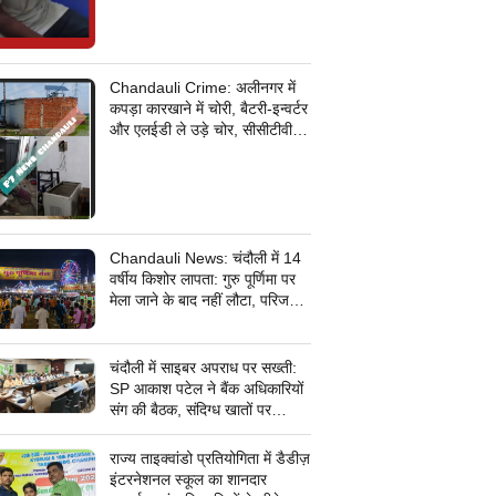
Chandauli Crime: अलीनगर में
कपड़ा कारखाने में चोरी, बैटरी-इन्वर्टर
और एलईडी ले उड़े चोर, सीसीटीवी
कैमरे के तार भी उखाड़ ले गए बदमाश,
पुलिस जांच में जुटी
Chandauli News: चंदौली में 14
वर्षीय किशोर लापता: गुरु पूर्णिमा पर
मेला जाने के बाद नहीं लौटा, परिजनों
ने सदर कोतवाली में दर्ज कराई
गुमशुदगी
चंदौली में साइबर अपराध पर सख्ती:
SP आकाश पटेल ने बैंक अधिकारियों
संग की बैठक, संदिग्ध खातों पर
निगरानी के दिए निर्देश
राज्य ताइक्वांडो प्रतियोगिता में डैडीज़
इंटरनेशनल स्कूल का शानदार