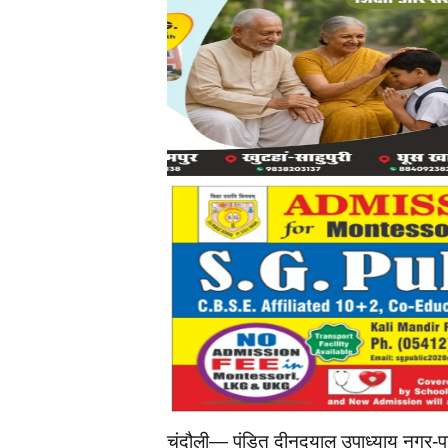
चंदौली— पंडित दीनदयाल उपाध्याय नगर-पटना