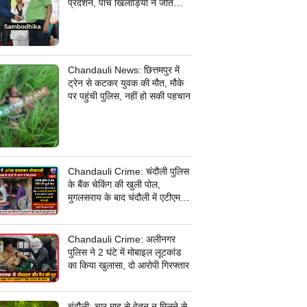
प्रदर्शन, पांच खिलाड़ियों ने जीते
कांस्य पदक
Chandauli News: छित्तमपुर में
ट्रेन से कटकर युवक की मौत, मौके
पर पहुंची पुलिस, नहीं हो सकी पहचान
Chandauli Crime: चंदौली पुलिस
के बैंक चेकिंग की खुली पोल,
मुगलसराय के बाद चंदौली में एटीएम
बदलकर 30 हजार की धोखाधड़ी,
जांच में जुटी पुलिस
Chandauli Crime: अलीनगर
पुलिस ने 2 घंटे में मोबाइल लूटकांड
का किया खुलासा, दो आरोपी गिरफ्तार
चंदौली: चार माह से वेतन न मिलने से