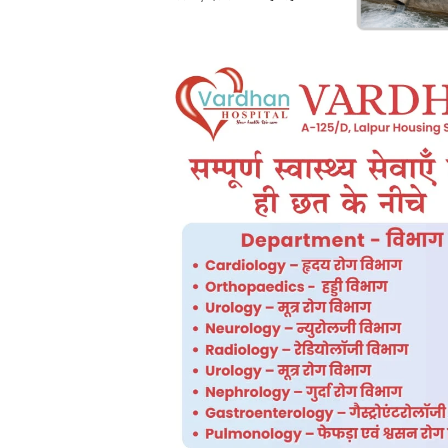
कटौती