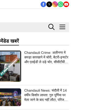
मेंडेड खबरें
Chandauli Crime: अलीनगर में
कपड़ा कारखाने में चोरी, बैटरी-इन्वर्टर
और एलईडी ले उड़े चोर, सीसीटीवी
कैमरे के तार भी उखाड़ ले गए बदमाश,
पुलिस जांच में जुटी
Chandauli News: चंदौली में 14
वर्षीय किशोर लापता: गुरु पूर्णिमा पर
मेला जाने के बाद नहीं लौटा, परिजनों
ने सदर कोतवाली में दर्ज कराई
गुमशुदगी