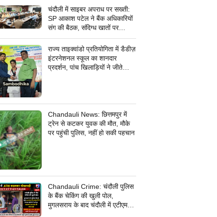
चंदौली में साइबर अपराध पर सख्ती:
SP आकाश पटेल ने बैंक अधिकारियों
संग की बैठक, संदिग्ध खातों पर
निगरानी के दिए निर्देश
राज्य ताइक्वांडो प्रतियोगिता में डैडीज़
इंटरनेशनल स्कूल का शानदार
प्रदर्शन, पांच खिलाड़ियों ने जीते
कांस्य पदक
Chandauli News: छित्तमपुर में
ट्रेन से कटकर युवक की मौत, मौके
पर पहुंची पुलिस, नहीं हो सकी पहचान
Chandauli Crime: चंदौली पुलिस
के बैंक चेकिंग की खुली पोल,
मुगलसराय के बाद चंदौली में एटीएम
बदलकर 30 हजार की धोखाधड़ी,