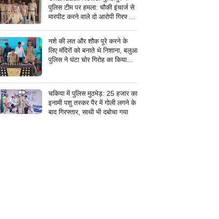
पुलिस टीम पर हमला: चौकी इंचार्ज से
मारपीट करने वाले दो आरोपी गिरफ्तार,
सरकारी कार्य में बाधा डालना पड़ा भारी
नशे की लत और शौक पूरे करने के
लिए मंदिरों को बनाते थे निशाना, बलुआ
पुलिस ने घंटा चोर गिरोह का किया
पर्दाफाश, शातिर शहाबगंज इलाके के
मंदिरों में चोरी की वारदात दिये थे
अंजाम
चकिया में पुलिस मुठभेड़: 25 हजार का
इनामी पशु तस्कर पैर में गोली लगने के
बाद गिरफ्तार, साथी भी दबोचा गया