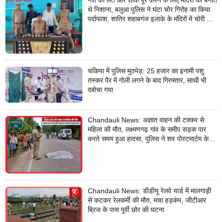
नशे की लत और शौक पूरे करने के लिए मंदिरों को बनाते
थे निशाना, बलुआ पुलिस ने घंटा चोर गिरोह का किया
पर्दाफाश, शातिर शहाबगंज इलाके के मंदिरों में चोरी की
वारदात दिये थे अंजाम
चकिया में पुलिस मुठभेड़: 25 हजार का इनामी पशु
तस्कर पैर में गोली लगने के बाद गिरफ्तार, साथी भी
दबोचा गया
Chandauli News: अज्ञात वाहन की टक्कर से
महिला की मौत, लक्ष्मणगढ़ गांव के समीप सड़क पार
करते समय हुआ हादसा, पुलिस ने शव पोस्टमार्टम के
लिए भेजा
Chandauli News: डीडीयू रेलवे यार्ड में मालगाड़ी
से कटकर रेलकर्मी की मौत, मचा हड़कंप, जीटीआर
ब्रिज के पास पूर्वी छोर की घटना