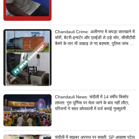
Chandauli Crime: अलीनगर में कपड़ा कारखाने में
चोरी, बैटरी-इन्वर्टर और एलईडी ले उड़े चोर, सीसीटीवी
कैमरे के तार भी उखाड़ ले गए बदमाश, पुलिस जांच में
जुटी
Chandauli News: चंदौली में 14 वर्षीय किशोर
लापता: गुरु पूर्णिमा पर मेला जाने के बाद नहीं लौटा,
परिजनों ने सदर कोतवाली में दर्ज कराई गुमशुदगी
चंदौली में साइबर अपराध पर सख्ती: SP आकाश पटेल