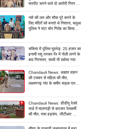
मारपीट करने वाले दो आरोपी गिरफ्तार,
सरकारी कार्य में बाधा डालना पड़ा भारी
नशे की लत और शौक पूरे करने के
लिए मंदिरों को बनाते थे निशाना, बलुआ
पुलिस ने घंटा चोर गिरोह का किया
पर्दाफाश, शातिर शहाबगंज इलाके के
मंदिरों में चोरी की वारदात दिये थे
अंजाम
चकिया में पुलिस मुठभेड़: 25 हजार का
इनामी पशु तस्कर पैर में गोली लगने के
बाद गिरफ्तार, साथी भी दबोचा गया
Chandauli News: अज्ञात वाहन
की टक्कर से महिला की मौत,
लक्ष्मणगढ़ गांव के समीप सड़क पार
करते समय हुआ हादसा, पुलिस ने शव
पोस्टमार्टम के लिए भेजा
Chandauli News: डीडीयू रेलवे
यार्ड में मालगाड़ी से कटकर रेलकर्मी
की मौत, मचा हड़कंप, जीटीआर ब्रिज
के पास पूर्वी छोर की घटना
नौगढ़ के राजदरी जलप्रपात में बड़ा