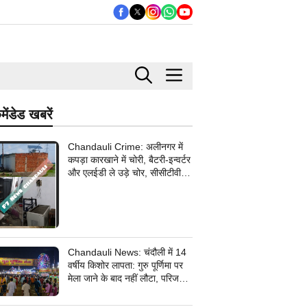
मेंडेड खबरें
Chandauli Crime: अलीनगर में
कपड़ा कारखाने में चोरी, बैटरी-इन्वर्टर
और एलईडी ले उड़े चोर, सीसीटीवी
कैमरे के तार भी उखाड़ ले गए बदमाश,
पुलिस जांच में जुटी
Chandauli News: चंदौली में 14
वर्षीय किशोर लापता: गुरु पूर्णिमा पर
मेला जाने के बाद नहीं लौटा, परिजनों
ने सदर कोतवाली में दर्ज कराई
गुमशुदगी