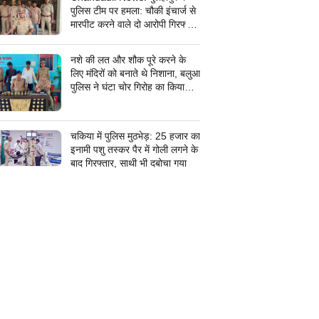
पुलिस टीम पर हमला: चौकी इंचार्ज से
मारपीट करने वाले दो आरोपी गिरफ्तार,
सरकारी कार्य में बाधा डालना पड़ा भारी
नशे की लत और शौक पूरे करने के
लिए मंदिरों को बनाते थे निशाना, बलुआ
पुलिस ने घंटा चोर गिरोह का किया
पर्दाफाश, शातिर शहाबगंज इलाके के
मंदिरों में चोरी की वारदात दिये थे
अंजाम
चकिया में पुलिस मुठभेड़: 25 हजार का
इनामी पशु तस्कर पैर में गोली लगने के
बाद गिरफ्तार, साथी भी दबोचा गया