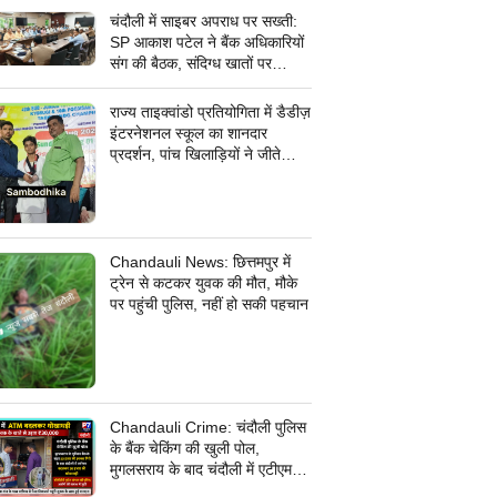
चंदौली में साइबर अपराध पर सख्ती:
SP आकाश पटेल ने बैंक अधिकारियों
संग की बैठक, संदिग्ध खातों पर
निगरानी के दिए निर्देश
राज्य ताइक्वांडो प्रतियोगिता में डैडीज़
इंटरनेशनल स्कूल का शानदार
प्रदर्शन, पांच खिलाड़ियों ने जीते
कांस्य पदक
Chandauli News: छित्तमपुर में
ट्रेन से कटकर युवक की मौत, मौके
पर पहुंची पुलिस, नहीं हो सकी पहचान
Chandauli Crime: चंदौली पुलिस
के बैंक चेकिंग की खुली पोल,
मुगलसराय के बाद चंदौली में एटीएम
बदलकर 30 हजार की धोखाधड़ी,