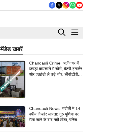
मेंडेड खबरें
Chandauli Crime: अलीनगर में
कपड़ा कारखाने में चोरी, बैटरी-इन्वर्टर
और एलईडी ले उड़े चोर, सीसीटीवी
कैमरे के तार भी उखाड़ ले गए बदमाश,
पुलिस जांच में जुटी
Chandauli News: चंदौली में 14
वर्षीय किशोर लापता: गुरु पूर्णिमा पर
मेला जाने के बाद नहीं लौटा, परिजनों
ने सदर कोतवाली में दर्ज कराई
गुमशुदगी