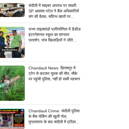
चंदौली में साइबर अपराध पर सख्ती:
SP आकाश पटेल ने बैंक अधिकारियों
संग की बैठक, संदिग्ध खातों पर
निगरानी के दिए निर्देश
राज्य ताइक्वांडो प्रतियोगिता में डैडीज़
इंटरनेशनल स्कूल का शानदार
प्रदर्शन, पांच खिलाड़ियों ने जीते
कांस्य पदक
Chandauli News: छित्तमपुर में
ट्रेन से कटकर युवक की मौत, मौके
पर पहुंची पुलिस, नहीं हो सकी पहचान
Chandauli Crime: चंदौली पुलिस
के बैंक चेकिंग की खुली पोल,
मुगलसराय के बाद चंदौली में एटीएम
बदलकर 30 हजार की धोखाधड़ी,