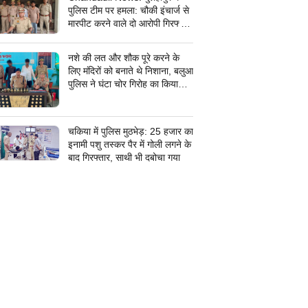
पुलिस टीम पर हमला: चौकी इंचार्ज से
मारपीट करने वाले दो आरोपी गिरफ्तार,
सरकारी कार्य में बाधा डालना पड़ा भारी
नशे की लत और शौक पूरे करने के
लिए मंदिरों को बनाते थे निशाना, बलुआ
पुलिस ने घंटा चोर गिरोह का किया
पर्दाफाश, शातिर शहाबगंज इलाके के
मंदिरों में चोरी की वारदात दिये थे
अंजाम
चकिया में पुलिस मुठभेड़: 25 हजार का
इनामी पशु तस्कर पैर में गोली लगने के
बाद गिरफ्तार, साथी भी दबोचा गया