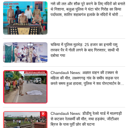
नशे की लत और शौक पूरे करने के लिए मंदिरों को बनाते
थे निशाना, बलुआ पुलिस ने घंटा चोर गिरोह का किया
पर्दाफाश, शातिर शहाबगंज इलाके के मंदिरों में चोरी की
वारदात दिये थे अंजाम
चकिया में पुलिस मुठभेड़: 25 हजार का इनामी पशु
तस्कर पैर में गोली लगने के बाद गिरफ्तार, साथी भी
दबोचा गया
Chandauli News: अज्ञात वाहन की टक्कर से
महिला की मौत, लक्ष्मणगढ़ गांव के समीप सड़क पार
करते समय हुआ हादसा, पुलिस ने शव पोस्टमार्टम के
लिए भेजा
Chandauli News: डीडीयू रेलवे यार्ड में मालगाड़ी
से कटकर रेलकर्मी की मौत, मचा हड़कंप, जीटीआर
ब्रिज के पास पूर्वी छोर की घटना