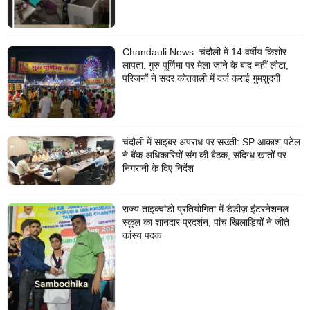
Chandauli News: चंदौली में 14 वर्षीय किशोर
लापता: गुरु पूर्णिमा पर मेला जाने के बाद नहीं लौटा,
परिजनों ने सदर कोतवाली में दर्ज कराई गुमशुदगी
चंदौली में साइबर अपराध पर सख्ती: SP आकाश पटेल
ने बैंक अधिकारियों संग की बैठक, संदिग्ध खातों पर
निगरानी के दिए निर्देश
राज्य ताइक्वांडो प्रतियोगिता में डैडीज़ इंटरनेशनल
स्कूल का शानदार प्रदर्शन, पांच खिलाड़ियों ने जीते
कांस्य पदक