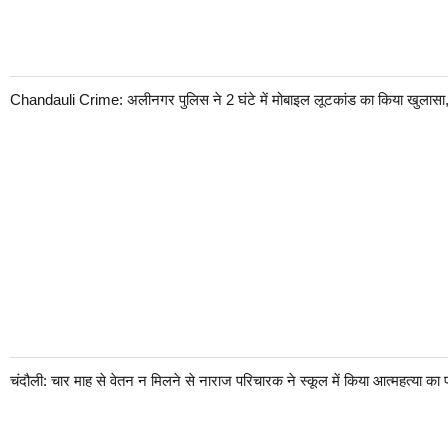
पुर
में
ट्रे
न
से
Chandauli Crime: अलीनगर पुलिस ने 2 घंटे में मोबाइल लूटकांड का किया खुलासा,
क
ट
क
र
यु
व
क
की
मौ
त,
मौ
के
चंदौली: चार माह से वेतन न मिलने से नाराज परिचारक ने स्कूल में किया आत्महत्या का 
पर
पहुं
ची