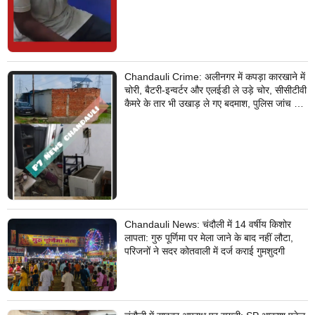
Chandauli Crime: अलीनगर में कपड़ा कारखाने में
चोरी, बैटरी-इन्वर्टर और एलईडी ले उड़े चोर, सीसीटीवी
कैमरे के तार भी उखाड़ ले गए बदमाश, पुलिस जांच में
जुटी
Chandauli News: चंदौली में 14 वर्षीय किशोर
लापता: गुरु पूर्णिमा पर मेला जाने के बाद नहीं लौटा,
परिजनों ने सदर कोतवाली में दर्ज कराई गुमशुदगी