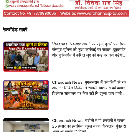
रेकमेंडेड खबरें
Varanasi News: अपनों पर रहम, दूसरों पर सितम!
जैतपुरा पुलिस की जुआ कार्रवाई पर सवाल, हुकुलगंज
और मुकीमगंज में कथित जुए की फड़ पर कब पड़ेगी
नजर?
Chandauli News: मुगलसराय में कांवरियों की राह
आसान: सिविल डिफेंस ने संभाली यातायात की कमान,
डिलेक्स शौचालय पर मिल रही नि:शुल्क चाय-पानी की
सुविधा
Chandauli News: चंदौली में गो-तस्करी में फ़रार
25 हजार का इनामिया राहुल यादव गिरफ्तार, मुंबई से
आया था वकील से मिलने