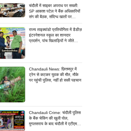
चंदौली में साइबर अपराध पर सख्ती:
SP आकाश पटेल ने बैंक अधिकारियों
संग की बैठक, संदिग्ध खातों पर
निगरानी के दिए निर्देश
राज्य ताइक्वांडो प्रतियोगिता में डैडीज़
इंटरनेशनल स्कूल का शानदार
प्रदर्शन, पांच खिलाड़ियों ने जीते
कांस्य पदक
Chandauli News: छित्तमपुर में
ट्रेन से कटकर युवक की मौत, मौके
पर पहुंची पुलिस, नहीं हो सकी पहचान
Chandauli Crime: चंदौली पुलिस
के बैंक चेकिंग की खुली पोल,
मुगलसराय के बाद चंदौली में एटीएम
बदलकर 30 हजार की धोखाधड़ी,