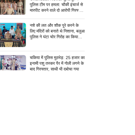
पुलिस टीम पर हमला: चौकी इंचार्ज से
मारपीट करने वाले दो आरोपी गिरफ्तार,
सरकारी कार्य में बाधा डालना पड़ा भारी
नशे की लत और शौक पूरे करने के
लिए मंदिरों को बनाते थे निशाना, बलुआ
पुलिस ने घंटा चोर गिरोह का किया
पर्दाफाश, शातिर शहाबगंज इलाके के
मंदिरों में चोरी की वारदात दिये थे
अंजाम
चकिया में पुलिस मुठभेड़: 25 हजार का
इनामी पशु तस्कर पैर में गोली लगने के
बाद गिरफ्तार, साथी भी दबोचा गया