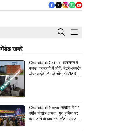
मेंडेड खबरें
Chandauli Crime: अलीनगर में
कपड़ा कारखाने में चोरी, बैटरी-इन्वर्टर
और एलईडी ले उड़े चोर, सीसीटीवी
कैमरे के तार भी उखाड़ ले गए बदमाश,
पुलिस जांच में जुटी
Chandauli News: चंदौली में 14
वर्षीय किशोर लापता: गुरु पूर्णिमा पर
मेला जाने के बाद नहीं लौटा, परिजनों
ने सदर कोतवाली में दर्ज कराई
गुमशुदगी