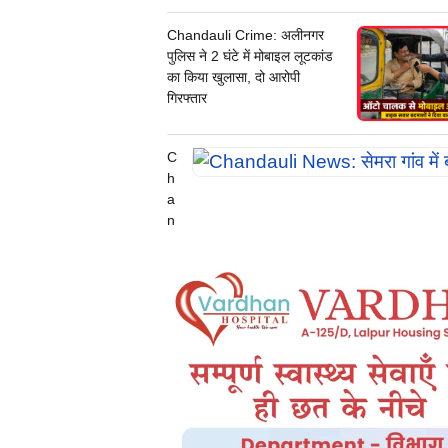
d
a
Chandauli Crime: अलीनगर
ul
पुलिस ने 2 घंटे में मोबाइल लूटकांड
i
का किया खुलासा, दो आरोपी
N
गिरफ्तार
e
w
s:
C
छि
h
त्त
a
म
n
पुर
d
में
a
ट्रे
ul
न
i
से
N
क
e
ट
w
क
s:
र
से
यु
म
व