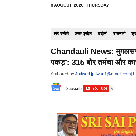
Skip
6 AUGUST, 2026, THURSDAY
to
content
टाॅप स्टोरी
उत्तर प्रदेश
चंदौली
वाराणसी
क्
Chandauli News: मुग़लसराय
पकड़ा: 315 बोर तमंचा और कार
Authored by:
Jptiwari.jptiwari1@gmail.com
|
1
Subscribe