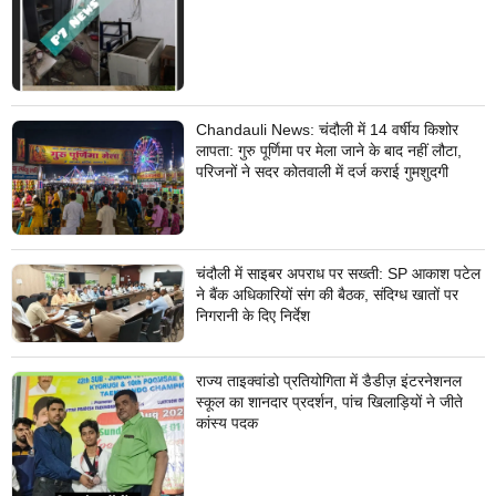
Chandauli News: चंदौली में 14 वर्षीय किशोर
लापता: गुरु पूर्णिमा पर मेला जाने के बाद नहीं लौटा,
परिजनों ने सदर कोतवाली में दर्ज कराई गुमशुदगी
चंदौली में साइबर अपराध पर सख्ती: SP आकाश पटेल
ने बैंक अधिकारियों संग की बैठक, संदिग्ध खातों पर
निगरानी के दिए निर्देश
राज्य ताइक्वांडो प्रतियोगिता में डैडीज़ इंटरनेशनल
स्कूल का शानदार प्रदर्शन, पांच खिलाड़ियों ने जीते
कांस्य पदक