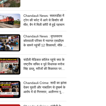
Chandauli News: सकलडीहा में
ट्रेन की चपेट में आने से किशोर की
मौत, बैग में मिली कॉपी से हुई पहचान
Chandauli News : मुगलसराय
कोतवाली परिसर में नवागत एसडीएम
के सामने पहुंचीं 12 शिकायतें, मौके पर
सिर्फ एक का समाधान; अलीनगर में
तीन मामलों का निस्तारण
चंदौली मेडिकल कॉलेज पहुंचे सपा के
राष्ट्रीय सचिव व पूर्व विधायक मनोज
सिंह डब्लू, मरीजों की शिकायत पर
डॉक्टरों पर जमकर बरसे, मेडिकल
कॉलेज में धरना देने का किया ऐलान
Chandauli Crime: शादी का झांसा
देकर युवती और नाबालिग से दुष्कर्म के
आरोप में दो गिरफ्तार, अलीनगर पुलिस
की बड़ी कार्रवाई