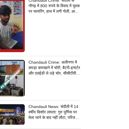
Chandauli Crime: चंदौली के
नौगढ़ में 800 रुपये के विवाद में युवक
पर फायरिंग, हाथ में लगी गोली, आरोपी
की तलाश में जुटी पुलिस
Chandauli Crime: अलीनगर में
कपड़ा कारखाने में चोरी, बैटरी-इन्वर्टर
और एलईडी ले उड़े चोर, सीसीटीवी
कैमरे के तार भी उखाड़ ले गए बदमाश,
पुलिस जांच में जुटी
Chandauli News: चंदौली में 14
वर्षीय किशोर लापता: गुरु पूर्णिमा पर
मेला जाने के बाद नहीं लौटा, परिजनों
ने सदर कोतवाली में दर्ज कराई
गुमशुदगी