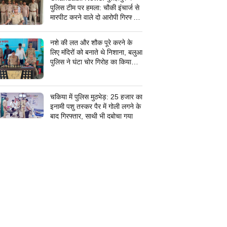
पुलिस टीम पर हमला: चौकी इंचार्ज से
मारपीट करने वाले दो आरोपी गिरफ्तार,
सरकारी कार्य में बाधा डालना पड़ा भारी
नशे की लत और शौक पूरे करने के
लिए मंदिरों को बनाते थे निशाना, बलुआ
पुलिस ने घंटा चोर गिरोह का किया
पर्दाफाश, शातिर शहाबगंज इलाके के
मंदिरों में चोरी की वारदात दिये थे
अंजाम
चकिया में पुलिस मुठभेड़: 25 हजार का
इनामी पशु तस्कर पैर में गोली लगने के
बाद गिरफ्तार, साथी भी दबोचा गया