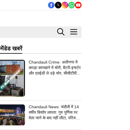
मेंडेड खबरें
Chandauli Crime: अलीनगर में
कपड़ा कारखाने में चोरी, बैटरी-इन्वर्टर
और एलईडी ले उड़े चोर, सीसीटीवी
कैमरे के तार भी उखाड़ ले गए बदमाश,
पुलिस जांच में जुटी
Chandauli News: चंदौली में 14
वर्षीय किशोर लापता: गुरु पूर्णिमा पर
मेला जाने के बाद नहीं लौटा, परिजनों
ने सदर कोतवाली में दर्ज कराई
गुमशुदगी