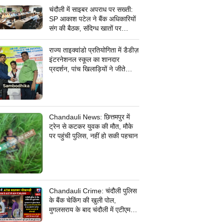
चंदौली में साइबर अपराध पर सख्ती:
SP आकाश पटेल ने बैंक अधिकारियों
संग की बैठक, संदिग्ध खातों पर
निगरानी के दिए निर्देश
राज्य ताइक्वांडो प्रतियोगिता में डैडीज़
इंटरनेशनल स्कूल का शानदार
प्रदर्शन, पांच खिलाड़ियों ने जीते
कांस्य पदक
Chandauli News: छित्तमपुर में
ट्रेन से कटकर युवक की मौत, मौके
पर पहुंची पुलिस, नहीं हो सकी पहचान
Chandauli Crime: चंदौली पुलिस
के बैंक चेकिंग की खुली पोल,
मुगलसराय के बाद चंदौली में एटीएम
बदलकर 30 हजार की धोखाधड़ी,