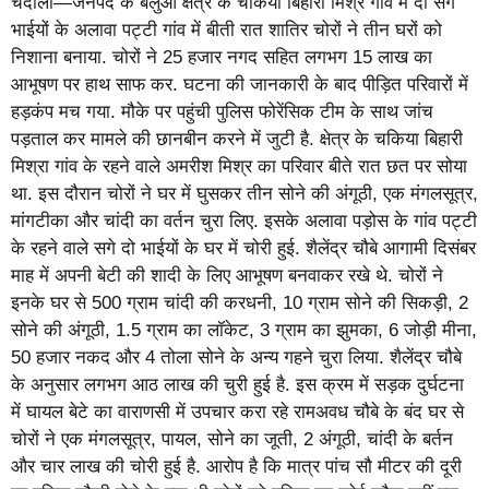
चंदौली—जनपद के बलुआ क्षेत्र के चकिया बिहारी मिश्र गांव में दो सगे
भाईयों के अलावा पट्टी गांव में बीती रात शातिर चोरों ने तीन घरों को
निशाना बनाया. चोरों ने 25 हजार नगद सहित लगभग 15 लाख का
आभूषण पर हाथ साफ कर. घटना की जानकारी के बाद पीड़ित परिवारों में
हड़कंप मच गया. मौके पर पहुंची पुलिस फोरेंसिक टीम के साथ जांच
पड़ताल कर मामले की छानबीन करने में जुटी है. क्षेत्र के चकिया बिहारी
मिश्रा गांव के रहने वाले अमरीश मिश्र का परिवार बीते रात छत पर सोया
था. इस दौरान चोरों ने घर में घुसकर तीन सोने की अंगूठी, एक मंगलसूत्र,
मांगटीका और चांदी का वर्तन चुरा लिए. इसके अलावा पड़ोस के गांव पट्टी
के रहने वाले सगे दो भाईयों के घर में चोरी हुई. शैलेंद्र चौबे आगामी दिसंबर
माह में अपनी बेटी की शादी के लिए आभूषण बनवाकर रखे थे. चोरों ने
इनके घर से 500 ग्राम चांदी की करधनी, 10 ग्राम सोने की सिकड़ी, 2
सोने की अंगूठी, 1.5 ग्राम का लॉकेट, 3 ग्राम का झुमका, 6 जोड़ी मीना,
50 हजार नकद और 4 तोला सोने के अन्य गहने चुरा लिया. शैलेंद्र चौबे
के अनुसार लगभग आठ लाख की चुरी हुई है. इस क्रम में सड़क दुर्घटना
में घायल बेटे का वाराणसी में उपचार करा रहे रामअवध चौबे के बंद घर से
चोरों ने एक मंगलसूत्र, पायल, सोने का जूती, 2 अंगूठी, चांदी के बर्तन
और चार लाख की चोरी हुई है. आरोप है कि मात्र पांच सौ मीटर की दूरी