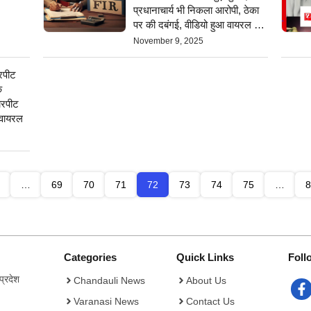
प्रधानाचार्य भी निकला आरोपी, ठेका
पर की दबंगई, वीडियो हुआ वायरल अब
पुलिस ने दर्ज किया मारपीट और
November 9, 2025
छिनाझपटी का मुकदमा- जाने क्या है
पूरा मामला
रपीट
े
ारपीट
 वायरल
…
69
70
71
72
73
74
75
…
8
Categories
Quick Links
Foll
्रदेश
Chandauli News
About Us
Varanasi News
Contact Us