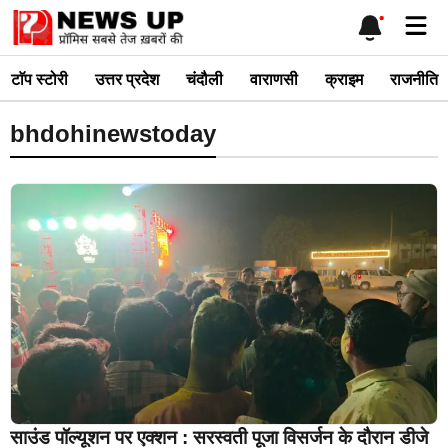
Skip
Me
to
content
टाॅप स्टोरी
उत्तर प्रदेश
चंदौली
वाराणसी
क्राइम
राजनीति
bhdohinewstoday
साउंड पॉल्यूशन पर एक्शन : सरस्वती पूजा विसर्जन के दौरान डीजे